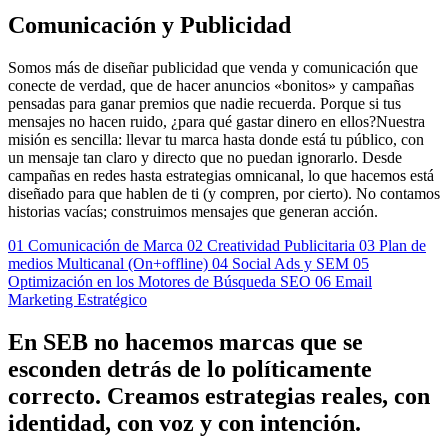
Comunicación y Publicidad
Somos más de diseñar publicidad que venda y comunicación que
conecte de verdad, que de hacer anuncios «bonitos» y campañas
pensadas para ganar premios que nadie recuerda. Porque si tus
mensajes no hacen ruido, ¿para qué gastar dinero en ellos?Nuestra
misión es sencilla: llevar tu marca hasta donde está tu público, con
un mensaje tan claro y directo que no puedan ignorarlo. Desde
campañas en redes hasta estrategias omnicanal, lo que hacemos está
diseñado para que hablen de ti (y compren, por cierto). No contamos
historias vacías; construimos mensajes que generan acción.
01
Comunicación de Marca
02
Creatividad Publicitaria
03
Plan de
medios Multicanal (On+offline)
04
Social Ads y SEM
05
Optimización en los Motores de Búsqueda SEO
06
Email
Marketing Estratégico
En
SEB
no
hacemos
marcas
que
se
esconden
detrás
de
lo
políticamente
correcto.
Creamos
estrategias
reales,
con
identidad,
con
voz
y
con
intención.