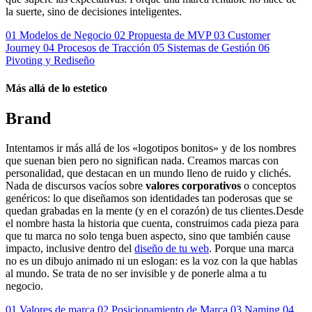
la suerte, sino de decisiones inteligentes.
01
Modelos de Negocio
02
Propuesta de MVP
03
Customer
Journey
04
Procesos de Tracción
05
Sistemas de Gestión
06
Pivoting y Rediseño
Más allá de lo estetico
Brand
Intentamos ir más allá de los «logotipos bonitos» y de los nombres
que suenan bien pero no significan nada. Creamos marcas con
personalidad, que destacan en un mundo lleno de ruido y clichés.
Nada de discursos vacíos sobre
valores corporativos
o conceptos
genéricos: lo que diseñamos son identidades tan poderosas que se
quedan grabadas en la mente (y en el corazón) de tus clientes.Desde
el nombre hasta la historia que cuenta, construimos cada pieza para
que tu marca no solo tenga buen aspecto, sino que también cause
impacto, inclusive dentro del
diseño de tu web
. Porque una marca
no es un dibujo animado ni un eslogan: es la voz con la que hablas
al mundo. Se trata de no ser invisible y de ponerle alma a tu
negocio.
01
Valores de marca
02
Posicionamiento de Marca
03
Naming
04