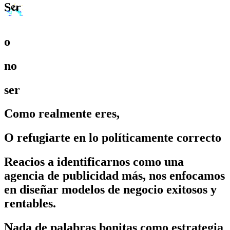
e
b
S
o
n
o
s
e
r
Como
realmente
eres,
O
refugiarte
en
lo
políticamente
correcto
Reacios a identificarnos como una
agencia de publicidad más, nos enfocamos
en diseñar modelos de negocio exitosos y
rentables.
Nada de palabras bonitas como estrategia