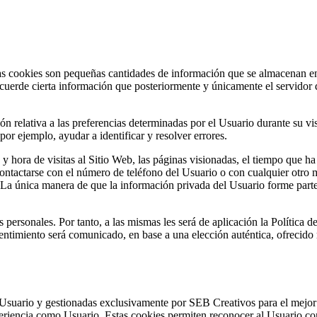
 Las cookies son pequeñas cantidades de información que se almacenan en
ecuerde cierta información que posteriormente y únicamente el servidor 
 relativa a las preferencias determinadas por el Usuario durante su vis
or ejemplo, ayudar a identificar y resolver errores.
y hora de visitas al Sitio Web, las páginas visionadas, el tiempo que ha 
tactarse con el número de teléfono del Usuario o con cualquier otro 
 La única manera de que la información privada del Usuario forme parte
personales. Por tanto, a las mismas les será de aplicación la Política de
entimiento será comunicado, en base a una elección auténtica, ofrecido m
l Usuario y gestionadas exclusivamente por SEB Creativos para el mejor
eriencia como Usuario. Estas cookies permiten reconocer al Usuario com