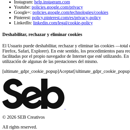
Instagram:
help.instagram.com
Youtube:
policies.google.com/privacy
Google+:
policies.google.com/technologies/cookies
Pinterest:
policy.pinterest.com/es/privacy-policy
LinkedIn:
linkedin.com/legal/cookie-policy
Deshabilitar, rechazar y eliminar cookies
El Usuario puede deshabilitar, rechazar y eliminar las cookies —total
Firefox, Safari, Explorer). En este sentido, los procedimientos para r
facilitadas por el propio navegador de Internet que esté utilizando. E
utilización de algunas de las prestaciones del mismo.
[ultimate_gdpr_cookie_popup]Aceptar[/ultimate_gdpr_cookie_popup
© 2026 SEB Creativos
All rights reserved.