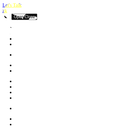
Let's Talk
zk
Open
Close