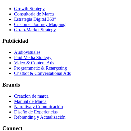
Growth Strategy
Consultoria de Marca
Estrategia Digital 360°
Customer Journey Mapping
Go-to-Market Strategy
Publicidad
Audiovisuales
Paid Media Strategy
Video & Content Ads
Programmatic & Retargeting
Chatbot & Conversational Ads
Brands
Creacíon de marca
Manual de Marca
Narrativa y Comunicación
Diseño de Experiencias
Rebranding y Actualización
Connect