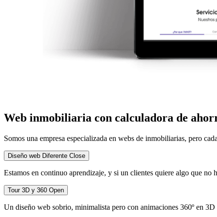
© 2026 SEB Creativos
All rights reserved.
Estrategia
Growth Strategy
Consultoria de Marca
Estrategia Digital 360°
Web inmobiliaria con calculadora de ahor
Customer Journey Mapping
Go-to-Market Strategy
Somos una empresa especializada en webs de inmobiliarias, pero cada u
Publicidad
Diseño web Diferente
Close
Audiovisuales
Estamos en continuo aprendizaje, y si un clientes quiere algo que n
Paid Media Strategy
Video & Content Ads
Programmatic & Retargeting
Tour 3D y 360
Open
Chatbot & Conversational Ads
Un diseño web sobrio, minimalista pero con animaciones 360º en 3D de