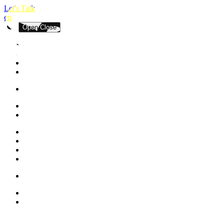
Let's Talk
en
Open
Close