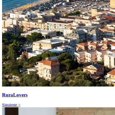
RuraLovers
Siguiente >