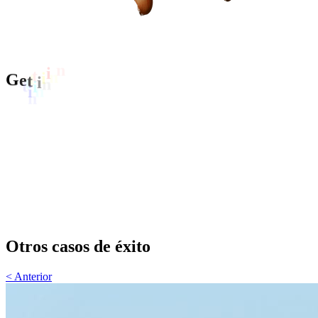
G
e
t
i
n
Nombre
*
Teléfono
*
Email
*
TE LLAMAMOS
Otros casos de éxito
< Anterior