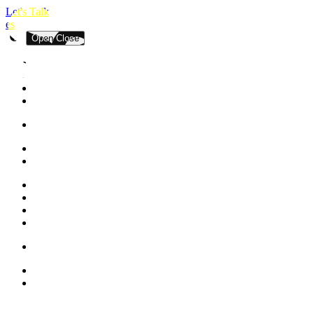
Let's Talk
es
Open
Close