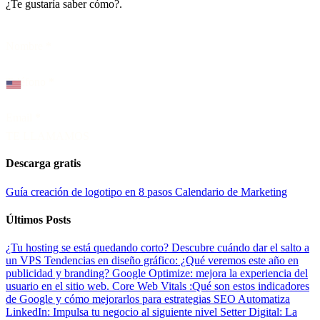
¿Te gustaría saber cómo?.
Nombre
*
Teléfono
*
Email
*
TE LLAMAMOS
Descarga gratis
Guía creación de logotipo en 8 pasos
Calendario de Marketing
Últimos Posts
¿Tu hosting se está quedando corto? Descubre cuándo dar el salto a
un VPS
Tendencias en diseño gráfico: ¿Qué veremos este año en
publicidad y branding?
Google Optimize: mejora la experiencia del
usuario en el sitio web.
Core Web Vitals :Qué son estos indicadores
de Google y cómo mejorarlos para estrategias SEO
Automatiza
LinkedIn: Impulsa tu negocio al siguiente nivel
Setter Digital: La