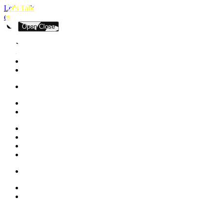
Let's Talk
es
Open
Close