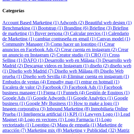
Categorías
Account Based Marketing (1)
Adwords (2)
Beautiful web design (1)
Benchmarking (1)
Bootstrap (1)
Branding (6)
Briefing (3)
Briefing
de marketing (1)
Buyer persona (3)
Calcular precios (1)
Calendario
de Marketing (1)
cambiar contraseña en gmail (1)
Canvas model (1)
Community Manager (3)
Como hacer un logotipo (1)
Crear
anuncios en Facebook Ads (2)
Crear cuenta en instagram (2)
Crear
un anuncio en Instagram (2)
Creator studio (1)
CRO (1)
Cross
Selling (1)
DAFO (1)
Desarrollo web en Málaga (3)
Desarrollo web
Madrid (2)
Descargar videos en Instagram (1)
diseño (2)
diseño web
(1)
Diseño web Madrid (7)
Diseño web Málaga (8)
Diseño Web
prueba (1)
Diseño web Sevilla (4)
Eliminar cuenta en instagram (1)
Embudos de ventas (4)
Empathy map (1)
entrar en hotmail (1)
Escalera de valor (2)
Facebook (3)
Facebook Ads (1)
Facebook
business manager (1)
Figma (1)
Funnels (4)
Gestión de Equipos (1)
Google Ads (1)
Google Adwords (1)
Google Analytics (1)
Google
business (1)
Google My Business (1)
How to make a logo (1)
Imagen corporativa (3)
Inbound Marketing (8)
Inmobiliaria Online
Prueba (1)
Inteligencia artificial (1)
KPI (1)
Lawyers Logo (1)
Lead
Magnet (4)
Logo en vectores (1)
Logo Farmacia (1)
Logo
vectorizado (1)
Logotipo (2)
Mapa de empatía (1)
Marketing de
atracción (7)
Marketing mix (8)
Marketing y Publicidad (32)
Matriz