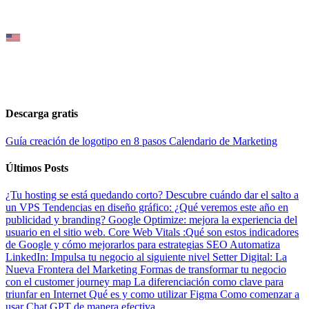
Nombre
*
Teléfono
*
Email
*
TE LLAMAMOS
Descarga gratis
Guía creación de logotipo en 8 pasos
Calendario de Marketing
Últimos Posts
¿Tu hosting se está quedando corto? Descubre cuándo dar el salto a
un VPS
Tendencias en diseño gráfico: ¿Qué veremos este año en
publicidad y branding?
Google Optimize: mejora la experiencia del
usuario en el sitio web.
Core Web Vitals :Qué son estos indicadores
de Google y cómo mejorarlos para estrategias SEO
Automatiza
LinkedIn: Impulsa tu negocio al siguiente nivel
Setter Digital: La
Nueva Frontera del Marketing
Formas de transformar tu negocio
con el customer journey map
La diferenciación como clave para
triunfar en Internet
Qué es y como utilizar Figma
Como comenzar a
usar Chat GPT de manera efectiva