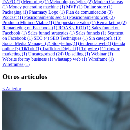
DAFO (1)
Mentoring (1)
Metodologías ágiles (2)
Modelo Canvas
(1)
Money generating machine (1)
MVP (1)
Online store (1)
Packaging (1)
Pharmacy Logo (1)
Plan de comunicación (3)
Podcast (1)
Posicionamiento seo (3)
Posicionamiento web (2)
Producto Mínimo Viable (1)
Propuesta de valor (1)
Remarketing (2)
Remarketing on Facebook (1)
ROAS y ROI (1)
Sales funnel on
Facebook (1)
Sales funnel strategies (1)
Sales funnels (1)
Segment
on Facebook (1)
SEO (4)
SEO Techniques (1)
Sin categoría (13)
Social Media Manager (2)
Storytelling (1)
tendencia web (1)
tienda
online (3)
TikTok (1)
Trafficker Digital (1)
Tripwire (1)
Tripwire
marketing (1)
Uncategorized (24)
Up selling (1)
Webinar (1)
Website for my business (1)
whatsapp web (1)
Wireframe (1)
Wireframes (1)
Otros artículos
< Anterior