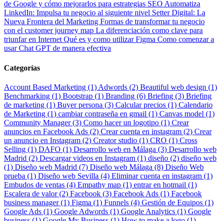
de Google y cómo mejorarlos para estrategias SEO
Automatiza
LinkedIn: Impulsa tu negocio al siguiente nivel
Setter Digital: La
Nueva Frontera del Marketing
Formas de transformar tu negocio
con el customer journey map
La diferenciación como clave para
triunfar en Internet
Qué es y como utilizar Figma
Como comenzar a
usar Chat GPT de manera efectiva
Categorías
Account Based Marketing (1)
Adwords (2)
Beautiful web design (1)
Benchmarking (1)
Bootstrap (1)
Branding (6)
Briefing (3)
Briefing
de marketing (1)
Buyer persona (3)
Calcular precios (1)
Calendario
de Marketing (1)
cambiar contraseña en gmail (1)
Canvas model (1)
Community Manager (3)
Como hacer un logotipo (1)
Crear
anuncios en Facebook Ads (2)
Crear cuenta en instagram (2)
Crear
un anuncio en Instagram (2)
Creator studio (1)
CRO (1)
Cross
Selling (1)
DAFO (1)
Desarrollo web en Málaga (3)
Desarrollo web
Madrid (2)
Descargar videos en Instagram (1)
diseño (2)
diseño web
(1)
Diseño web Madrid (7)
Diseño web Málaga (8)
Diseño Web
prueba (1)
Diseño web Sevilla (4)
Eliminar cuenta en instagram (1)
Embudos de ventas (4)
Empathy map (1)
entrar en hotmail (1)
Escalera de valor (2)
Facebook (3)
Facebook Ads (1)
Facebook
business manager (1)
Figma (1)
Funnels (4)
Gestión de Equipos (1)
Google Ads (1)
Google Adwords (1)
Google Analytics (1)
Google
business (1)
Google My Business (1)
How to make a logo (1)