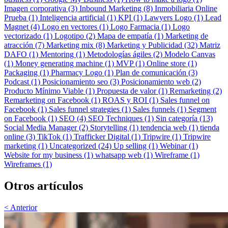
Imagen corporativa (3)
Inbound Marketing (8)
Inmobiliaria Online
Prueba (1)
Inteligencia artificial (1)
KPI (1)
Lawyers Logo (1)
Lead
Magnet (4)
Logo en vectores (1)
Logo Farmacia (1)
Logo
vectorizado (1)
Logotipo (2)
Mapa de empatía (1)
Marketing de
atracción (7)
Marketing mix (8)
Marketing y Publicidad (32)
Matriz
DAFO (1)
Mentoring (1)
Metodologías ágiles (2)
Modelo Canvas
(1)
Money generating machine (1)
MVP (1)
Online store (1)
Packaging (1)
Pharmacy Logo (1)
Plan de comunicación (3)
Podcast (1)
Posicionamiento seo (3)
Posicionamiento web (2)
Producto Mínimo Viable (1)
Propuesta de valor (1)
Remarketing (2)
Remarketing on Facebook (1)
ROAS y ROI (1)
Sales funnel on
Facebook (1)
Sales funnel strategies (1)
Sales funnels (1)
Segment
on Facebook (1)
SEO (4)
SEO Techniques (1)
Sin categoría (13)
Social Media Manager (2)
Storytelling (1)
tendencia web (1)
tienda
online (3)
TikTok (1)
Trafficker Digital (1)
Tripwire (1)
Tripwire
marketing (1)
Uncategorized (24)
Up selling (1)
Webinar (1)
Website for my business (1)
whatsapp web (1)
Wireframe (1)
Wireframes (1)
Otros artículos
< Anterior