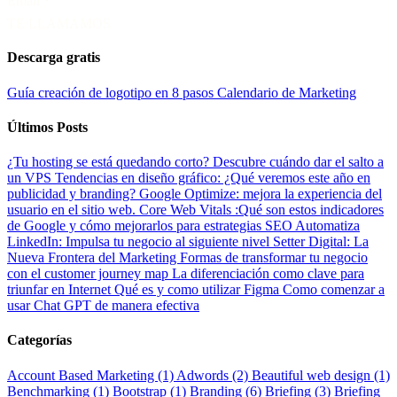
Email
*
TE LLAMAMOS
Descarga gratis
Guía creación de logotipo en 8 pasos
Calendario de Marketing
Últimos Posts
¿Tu hosting se está quedando corto? Descubre cuándo dar el salto a
un VPS
Tendencias en diseño gráfico: ¿Qué veremos este año en
publicidad y branding?
Google Optimize: mejora la experiencia del
usuario en el sitio web.
Core Web Vitals :Qué son estos indicadores
de Google y cómo mejorarlos para estrategias SEO
Automatiza
LinkedIn: Impulsa tu negocio al siguiente nivel
Setter Digital: La
Nueva Frontera del Marketing
Formas de transformar tu negocio
con el customer journey map
La diferenciación como clave para
triunfar en Internet
Qué es y como utilizar Figma
Como comenzar a
usar Chat GPT de manera efectiva
Categorías
Account Based Marketing (1)
Adwords (2)
Beautiful web design (1)
Benchmarking (1)
Bootstrap (1)
Branding (6)
Briefing (3)
Briefing