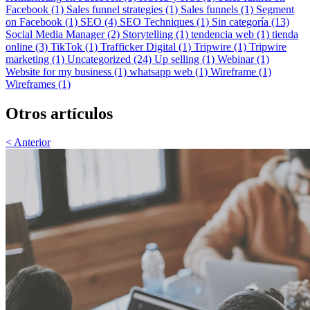
Facebook (1)
Sales funnel strategies (1)
Sales funnels (1)
Segment
on Facebook (1)
SEO (4)
SEO Techniques (1)
Sin categoría (13)
Social Media Manager (2)
Storytelling (1)
tendencia web (1)
tienda
online (3)
TikTok (1)
Trafficker Digital (1)
Tripwire (1)
Tripwire
marketing (1)
Uncategorized (24)
Up selling (1)
Webinar (1)
Website for my business (1)
whatsapp web (1)
Wireframe (1)
Wireframes (1)
Otros artículos
< Anterior