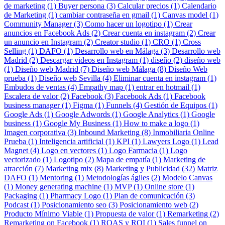
de marketing (1)
Buyer persona (3)
Calcular precios (1)
Calendario
de Marketing (1)
cambiar contraseña en gmail (1)
Canvas model (1)
Community Manager (3)
Como hacer un logotipo (1)
Crear
anuncios en Facebook Ads (2)
Crear cuenta en instagram (2)
Crear
un anuncio en Instagram (2)
Creator studio (1)
CRO (1)
Cross
Selling (1)
DAFO (1)
Desarrollo web en Málaga (3)
Desarrollo web
Madrid (2)
Descargar videos en Instagram (1)
diseño (2)
diseño web
(1)
Diseño web Madrid (7)
Diseño web Málaga (8)
Diseño Web
prueba (1)
Diseño web Sevilla (4)
Eliminar cuenta en instagram (1)
Embudos de ventas (4)
Empathy map (1)
entrar en hotmail (1)
Escalera de valor (2)
Facebook (3)
Facebook Ads (1)
Facebook
business manager (1)
Figma (1)
Funnels (4)
Gestión de Equipos (1)
Google Ads (1)
Google Adwords (1)
Google Analytics (1)
Google
business (1)
Google My Business (1)
How to make a logo (1)
Imagen corporativa (3)
Inbound Marketing (8)
Inmobiliaria Online
Prueba (1)
Inteligencia artificial (1)
KPI (1)
Lawyers Logo (1)
Lead
Magnet (4)
Logo en vectores (1)
Logo Farmacia (1)
Logo
vectorizado (1)
Logotipo (2)
Mapa de empatía (1)
Marketing de
atracción (7)
Marketing mix (8)
Marketing y Publicidad (32)
Matriz
DAFO (1)
Mentoring (1)
Metodologías ágiles (2)
Modelo Canvas
(1)
Money generating machine (1)
MVP (1)
Online store (1)
Packaging (1)
Pharmacy Logo (1)
Plan de comunicación (3)
Podcast (1)
Posicionamiento seo (3)
Posicionamiento web (2)
Producto Mínimo Viable (1)
Propuesta de valor (1)
Remarketing (2)
Remarketing on Facebook (1)
ROAS y ROI (1)
Sales funnel on