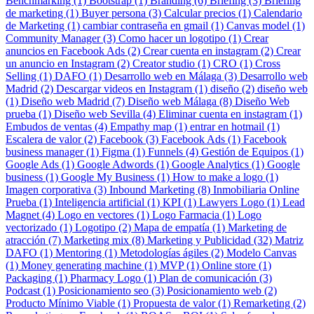
Benchmarking (1)
Bootstrap (1)
Branding (6)
Briefing (3)
Briefing
de marketing (1)
Buyer persona (3)
Calcular precios (1)
Calendario
de Marketing (1)
cambiar contraseña en gmail (1)
Canvas model (1)
Community Manager (3)
Como hacer un logotipo (1)
Crear
anuncios en Facebook Ads (2)
Crear cuenta en instagram (2)
Crear
un anuncio en Instagram (2)
Creator studio (1)
CRO (1)
Cross
Selling (1)
DAFO (1)
Desarrollo web en Málaga (3)
Desarrollo web
Madrid (2)
Descargar videos en Instagram (1)
diseño (2)
diseño web
(1)
Diseño web Madrid (7)
Diseño web Málaga (8)
Diseño Web
prueba (1)
Diseño web Sevilla (4)
Eliminar cuenta en instagram (1)
Embudos de ventas (4)
Empathy map (1)
entrar en hotmail (1)
Escalera de valor (2)
Facebook (3)
Facebook Ads (1)
Facebook
business manager (1)
Figma (1)
Funnels (4)
Gestión de Equipos (1)
Google Ads (1)
Google Adwords (1)
Google Analytics (1)
Google
business (1)
Google My Business (1)
How to make a logo (1)
Imagen corporativa (3)
Inbound Marketing (8)
Inmobiliaria Online
Prueba (1)
Inteligencia artificial (1)
KPI (1)
Lawyers Logo (1)
Lead
Magnet (4)
Logo en vectores (1)
Logo Farmacia (1)
Logo
vectorizado (1)
Logotipo (2)
Mapa de empatía (1)
Marketing de
atracción (7)
Marketing mix (8)
Marketing y Publicidad (32)
Matriz
DAFO (1)
Mentoring (1)
Metodologías ágiles (2)
Modelo Canvas
(1)
Money generating machine (1)
MVP (1)
Online store (1)
Packaging (1)
Pharmacy Logo (1)
Plan de comunicación (3)
Podcast (1)
Posicionamiento seo (3)
Posicionamiento web (2)
Producto Mínimo Viable (1)
Propuesta de valor (1)
Remarketing (2)