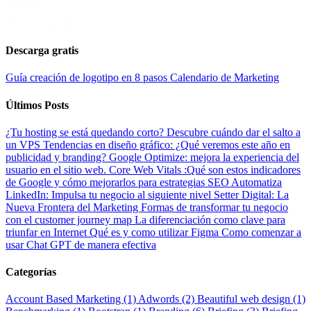
Email
*
TE LLAMAMOS
Descarga gratis
Guía creación de logotipo en 8 pasos
Calendario de Marketing
Últimos Posts
¿Tu hosting se está quedando corto? Descubre cuándo dar el salto a
un VPS
Tendencias en diseño gráfico: ¿Qué veremos este año en
publicidad y branding?
Google Optimize: mejora la experiencia del
usuario en el sitio web.
Core Web Vitals :Qué son estos indicadores
de Google y cómo mejorarlos para estrategias SEO
Automatiza
LinkedIn: Impulsa tu negocio al siguiente nivel
Setter Digital: La
Nueva Frontera del Marketing
Formas de transformar tu negocio
con el customer journey map
La diferenciación como clave para
triunfar en Internet
Qué es y como utilizar Figma
Como comenzar a
usar Chat GPT de manera efectiva
Categorías
Account Based Marketing (1)
Adwords (2)
Beautiful web design (1)