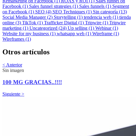
Remarketing on Facebook (1)
ROAS y ROI (1)
Sales funnel on
Facebook (1)
Sales funnel strategies (1)
Sales funnels (1)
Segment
on Facebook (1)
SEO (4)
SEO Techniques (1)
Sin categoría (13)
Social Media Manager (2)
Storytelling (1)
tendencia web (1)
tienda
online (3)
TikTok (1)
Trafficker Digital (1)
Tripwire (1)
Tripwire
marketing (1)
Uncategorized (24)
Up selling (1)
Webinar (1)
Website for my business (1)
whatsapp web (1)
Wireframe (1)
Wireframes (1)
Otros artículos
< Anterior
Sin imagen
100 MG GRACIAS..!!!!
Siguiente >