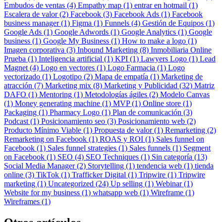
Embudos de ventas (4)
Empathy map (1)
entrar en hotmail (1)
Escalera de valor (2)
Facebook (3)
Facebook Ads (1)
Facebook
business manager (1)
Figma (1)
Funnels (4)
Gestión de Equipos (1)
Google Ads (1)
Google Adwords (1)
Google Analytics (1)
Google
business (1)
Google My Business (1)
How to make a logo (1)
Imagen corporativa (3)
Inbound Marketing (8)
Inmobiliaria Online
Prueba (1)
Inteligencia artificial (1)
KPI (1)
Lawyers Logo (1)
Lead
Magnet (4)
Logo en vectores (1)
Logo Farmacia (1)
Logo
vectorizado (1)
Logotipo (2)
Mapa de empatía (1)
Marketing de
atracción (7)
Marketing mix (8)
Marketing y Publicidad (32)
Matriz
DAFO (1)
Mentoring (1)
Metodologías ágiles (2)
Modelo Canvas
(1)
Money generating machine (1)
MVP (1)
Online store (1)
Packaging (1)
Pharmacy Logo (1)
Plan de comunicación (3)
Podcast (1)
Posicionamiento seo (3)
Posicionamiento web (2)
Producto Mínimo Viable (1)
Propuesta de valor (1)
Remarketing (2)
Remarketing on Facebook (1)
ROAS y ROI (1)
Sales funnel on
Facebook (1)
Sales funnel strategies (1)
Sales funnels (1)
Segment
on Facebook (1)
SEO (4)
SEO Techniques (1)
Sin categoría (13)
Social Media Manager (2)
Storytelling (1)
tendencia web (1)
tienda
online (3)
TikTok (1)
Trafficker Digital (1)
Tripwire (1)
Tripwire
marketing (1)
Uncategorized (24)
Up selling (1)
Webinar (1)
Website for my business (1)
whatsapp web (1)
Wireframe (1)
Wireframes (1)