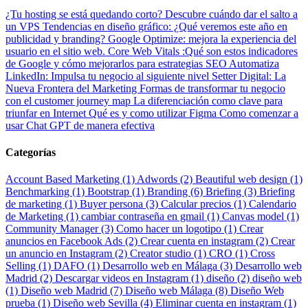
¿Tu hosting se está quedando corto? Descubre cuándo dar el salto a
un VPS
Tendencias en diseño gráfico: ¿Qué veremos este año en
publicidad y branding?
Google Optimize: mejora la experiencia del
usuario en el sitio web.
Core Web Vitals :Qué son estos indicadores
de Google y cómo mejorarlos para estrategias SEO
Automatiza
LinkedIn: Impulsa tu negocio al siguiente nivel
Setter Digital: La
Nueva Frontera del Marketing
Formas de transformar tu negocio
con el customer journey map
La diferenciación como clave para
triunfar en Internet
Qué es y como utilizar Figma
Como comenzar a
usar Chat GPT de manera efectiva
Categorías
Account Based Marketing (1)
Adwords (2)
Beautiful web design (1)
Benchmarking (1)
Bootstrap (1)
Branding (6)
Briefing (3)
Briefing
de marketing (1)
Buyer persona (3)
Calcular precios (1)
Calendario
de Marketing (1)
cambiar contraseña en gmail (1)
Canvas model (1)
Community Manager (3)
Como hacer un logotipo (1)
Crear
anuncios en Facebook Ads (2)
Crear cuenta en instagram (2)
Crear
un anuncio en Instagram (2)
Creator studio (1)
CRO (1)
Cross
Selling (1)
DAFO (1)
Desarrollo web en Málaga (3)
Desarrollo web
Madrid (2)
Descargar videos en Instagram (1)
diseño (2)
diseño web
(1)
Diseño web Madrid (7)
Diseño web Málaga (8)
Diseño Web
prueba (1)
Diseño web Sevilla (4)
Eliminar cuenta en instagram (1)