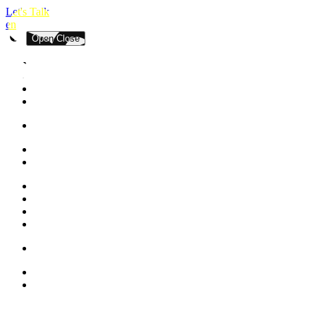
Let's Talk
en
Open
Close