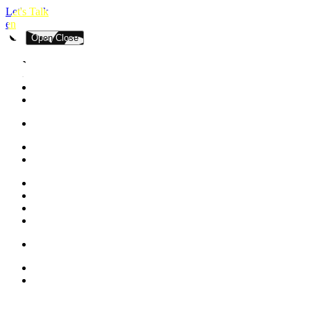
Let's Talk
en
Open
Close