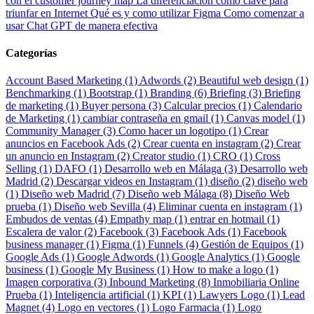
con el customer journey map
La diferenciación como clave para
triunfar en Internet
Qué es y como utilizar Figma
Como comenzar a
usar Chat GPT de manera efectiva
Categorías
Account Based Marketing (1)
Adwords (2)
Beautiful web design (1)
Benchmarking (1)
Bootstrap (1)
Branding (6)
Briefing (3)
Briefing
de marketing (1)
Buyer persona (3)
Calcular precios (1)
Calendario
de Marketing (1)
cambiar contraseña en gmail (1)
Canvas model (1)
Community Manager (3)
Como hacer un logotipo (1)
Crear
anuncios en Facebook Ads (2)
Crear cuenta en instagram (2)
Crear
un anuncio en Instagram (2)
Creator studio (1)
CRO (1)
Cross
Selling (1)
DAFO (1)
Desarrollo web en Málaga (3)
Desarrollo web
Madrid (2)
Descargar videos en Instagram (1)
diseño (2)
diseño web
(1)
Diseño web Madrid (7)
Diseño web Málaga (8)
Diseño Web
prueba (1)
Diseño web Sevilla (4)
Eliminar cuenta en instagram (1)
Embudos de ventas (4)
Empathy map (1)
entrar en hotmail (1)
Escalera de valor (2)
Facebook (3)
Facebook Ads (1)
Facebook
business manager (1)
Figma (1)
Funnels (4)
Gestión de Equipos (1)
Google Ads (1)
Google Adwords (1)
Google Analytics (1)
Google
business (1)
Google My Business (1)
How to make a logo (1)
Imagen corporativa (3)
Inbound Marketing (8)
Inmobiliaria Online
Prueba (1)
Inteligencia artificial (1)
KPI (1)
Lawyers Logo (1)
Lead
Magnet (4)
Logo en vectores (1)
Logo Farmacia (1)
Logo