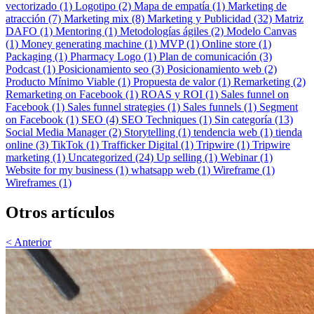
vectorizado (1)
Logotipo (2)
Mapa de empatía (1)
Marketing de
atracción (7)
Marketing mix (8)
Marketing y Publicidad (32)
Matriz
DAFO (1)
Mentoring (1)
Metodologías ágiles (2)
Modelo Canvas
(1)
Money generating machine (1)
MVP (1)
Online store (1)
Packaging (1)
Pharmacy Logo (1)
Plan de comunicación (3)
Podcast (1)
Posicionamiento seo (3)
Posicionamiento web (2)
Producto Mínimo Viable (1)
Propuesta de valor (1)
Remarketing (2)
Remarketing on Facebook (1)
ROAS y ROI (1)
Sales funnel on
Facebook (1)
Sales funnel strategies (1)
Sales funnels (1)
Segment
on Facebook (1)
SEO (4)
SEO Techniques (1)
Sin categoría (13)
Social Media Manager (2)
Storytelling (1)
tendencia web (1)
tienda
online (3)
TikTok (1)
Trafficker Digital (1)
Tripwire (1)
Tripwire
marketing (1)
Uncategorized (24)
Up selling (1)
Webinar (1)
Website for my business (1)
whatsapp web (1)
Wireframe (1)
Wireframes (1)
Otros artículos
< Anterior