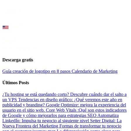
Nombre
*
Teléfono
*
Email
*
TE LLAMAMOS
Descarga gratis
Guía creación de logotipo en 8 pasos
Calendario de Marketing
Últimos Posts
¿Tu hosting se está quedando corto? Descubre cuándo dar el salto a
un VPS
Tendencias en diseño gráfico: ¿Qué veremos este año en
publicidad y branding?
Google Optimize: mejora la experiencia del
usuario en el sitio web.
Core Web Vitals :Qué son estos indicadores
de Google y cómo mejorarlos para estrategias SEO
Automatiza
LinkedIn: Impulsa tu negocio al siguiente nivel
Setter Digital: La
Nueva Frontera del Marketing
Formas de transformar tu negocio