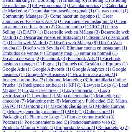
Benchmarking (1)
Bootstrap (1)
Branding (6)
Briefing (3)
Briefing
de marketing (1)
Buyer persona (3)
Calcular precios (1)
Calendario
de Marketing (1)
cambiar contraseña en gmail (1)
Canvas model (1)
Community Manager (3)
Como hacer un logotipo (1)
Crear
anuncios en Facebook Ads (2)
Crear cuenta en instagram (2)
Crear
un anuncio en Instagram (2)
Creator studio (1)
CRO (1)
Cross
Selling (1)
DAFO (1)
Desarrollo web en Málaga (3)
Desarrollo web
Madrid (2)
Descargar videos en Instagram (1)
diseño (2)
diseño web
(1)
Diseño web Madrid (7)
Diseño web Málaga (8)
Diseño Web
prueba (1)
Diseño web Sevilla (4)
Eliminar cuenta en instagram (1)
Embudos de ventas (4)
Empathy map (1)
entrar en hotmail (1)
Escalera de valor (2)
Facebook (3)
Facebook Ads (1)
Facebook
business manager (1)
Figma (1)
Funnels (4)
Gestión de Equipos (1)
Google Ads (1)
Google Adwords (1)
Google Analytics (1)
Google
business (1)
Google My Business (1)
How to make a logo (1)
Imagen corporativa (3)
Inbound Marketing (8)
Inmobiliaria Online
Prueba (1)
Inteligencia artificial (1)
KPI (1)
Lawyers Logo (1)
Lead
Magnet (4)
Logo en vectores (1)
Logo Farmacia (1)
Logo
vectorizado (1)
Logotipo (2)
Mapa de empatía (1)
Marketing de
atracción (7)
Marketing mix (8)
Marketing y Publicidad (32)
Matriz
DAFO (1)
Mentoring (1)
Metodologías ágiles (2)
Modelo Canvas
(1)
Money generating machine (1)
MVP (1)
Online store (1)
Packaging (1)
Pharmacy Logo (1)
Plan de comunicación (3)
Podcast (1)
Posicionamiento seo (3)
Posicionamiento web (2)
Producto Mínimo Viable (1)
Propuesta de valor (1)
Remarketing (2)