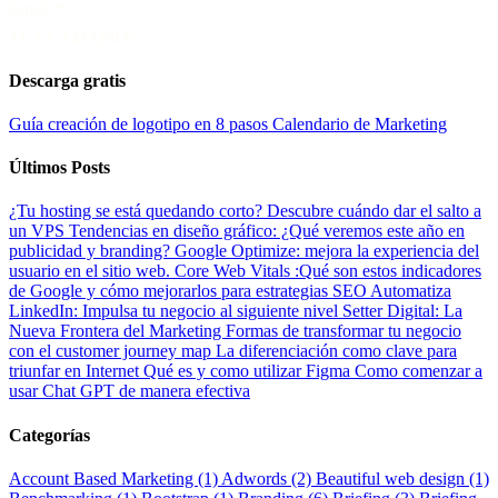
Email
*
TE LLAMAMOS
Descarga gratis
Guía creación de logotipo en 8 pasos
Calendario de Marketing
Últimos Posts
¿Tu hosting se está quedando corto? Descubre cuándo dar el salto a
un VPS
Tendencias en diseño gráfico: ¿Qué veremos este año en
publicidad y branding?
Google Optimize: mejora la experiencia del
usuario en el sitio web.
Core Web Vitals :Qué son estos indicadores
de Google y cómo mejorarlos para estrategias SEO
Automatiza
LinkedIn: Impulsa tu negocio al siguiente nivel
Setter Digital: La
Nueva Frontera del Marketing
Formas de transformar tu negocio
con el customer journey map
La diferenciación como clave para
triunfar en Internet
Qué es y como utilizar Figma
Como comenzar a
usar Chat GPT de manera efectiva
Categorías
Account Based Marketing (1)
Adwords (2)
Beautiful web design (1)