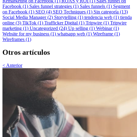
Remarketing on Facebook (1)
ROAS y ROI (1)
Sales funnel on
Facebook (1)
Sales funnel strategies (1)
Sales funnels (1)
Segment
on Facebook (1)
SEO (4)
SEO Techniques (1)
Sin categoría (13)
Social Media Manager (2)
Storytelling (1)
tendencia web (1)
tienda
online (3)
TikTok (1)
Trafficker Digital (1)
Tripwire (1)
Tripwire
marketing (1)
Uncategorized (24)
Up selling (1)
Webinar (1)
Website for my business (1)
whatsapp web (1)
Wireframe (1)
Wireframes (1)
Otros artículos
< Anterior